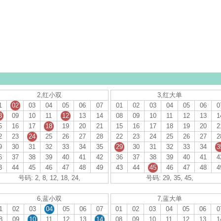
2,红小双
3,红大单
1
02
03
04
05
06
07
01
02
03
04
05
06
0
8
09
10
11
12
13
14
08
09
10
11
12
13
1
5
16
17
18
19
20
21
15
16
17
18
19
20
2
2
23
24
25
26
27
28
22
23
24
25
26
27
2
9
30
31
32
33
34
35
29
30
31
32
33
34
3
6
37
38
39
40
41
42
36
37
38
39
40
41
4
3
44
45
46
47
48
49
43
44
45
46
47
48
4
号码: 2, 8, 12, 18, 24,
号码: 29, 35, 45,
6,蓝小双
7,蓝大单
1
02
03
04
05
06
07
01
02
03
04
05
06
0
8
09
10
11
12
13
14
08
09
10
11
12
13
1