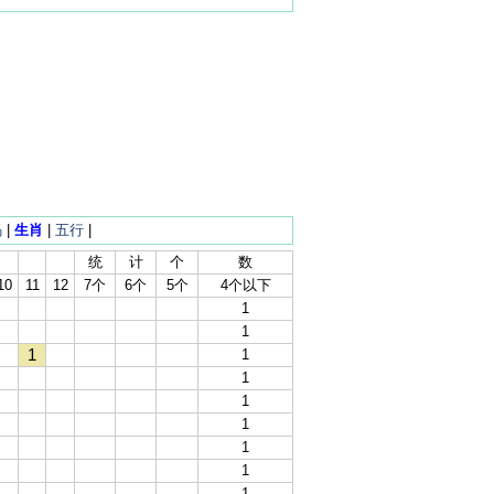
码
|
生肖
|
五行
|
统
计
个
数
10
11
12
7个
6个
5个
4个以下
1
1
1
1
1
1
1
1
1
1