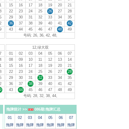
1
15
16
17
18
19
20
21
8
22
23
24
25
26
27
28
5
29
30
31
32
33
34
35
2
36
37
38
39
40
41
42
9
43
44
45
46
47
48
49
号码: 26, 36, 42, 48,
12,绿大双
7
01
02
03
04
05
06
07
4
08
09
10
11
12
13
14
1
15
16
17
18
19
20
21
8
22
23
24
25
26
27
28
5
29
30
31
32
33
34
35
2
36
37
38
39
40
41
42
9
43
44
45
46
47
48
49
号码: 28, 32, 38, 44,
拖牌统计 >>
086期:拖牌汇总
01
02
03
04
05
06
07
拖牌
拖牌
拖牌
拖牌
拖牌
拖牌
拖牌