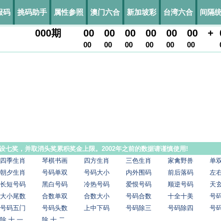
报码
挑码助手
属性参照
澳门六合
新加坡彩
台湾六合
间隔
000
期
00
00
00
00
00
00
+
00
00
00
00
00
00
，增设七奖，并取消头奖累积奖金上限。2002年之前的数据请谨慎使用!
四季生肖
琴棋书画
四方生肖
三色生肖
家禽野兽
单
朝夕生肖
号码单双
号码大小
内外围码
前后落码
左
长短号码
黑白号码
冷热号码
爱恨号码
顺逆号码
天
大小尾数
合数单双
合数大小
号码合数
十全十美
号
号码五门
号码头数
上中下码
号码除三
号码除四
号
除 十 一
除 十 二