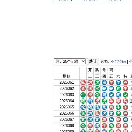
统计
选择:
不含特码
|
开
奖
号
码
期数
一
二
三
四
五
六
特
2026061
鼠
鸡
虎
猪
羊
羊
鸡
1
2026062
兔
猪
猴
蛇
蛇
狗
牛
2
2026063
牛
虎
兔
鸡
龙
狗
龙
3
2026064
猪
鸡
虎
虎
羊
猴
马
2026065
蛇
猪
猴
鼠
鸡
牛
羊
1
2026066
兔
鸡
鼠
虎
龙
虎
鸡
2
2026067
龙
虎
龙
鸡
马
蛇
鸡
3
2026068
兔
羊
猪
牛
兔
鼠
虎
4
2026069
马
猪
鼠
蛇
虎
兔
猴