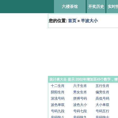
六楼茶馆
开奖历史
实时
您的位置:
首页
»
半波大小
统计表大全 提示:2002年增加至49个数字
十二生肖
六子生肖
五行生肖
阴阳生肖
男女生肖
偏旁生肖
深浅号码
拼搏号码
高低号码
波色单双
波色大小
大小单双
号码九段
号码七段
号码五行
号码除八
号码除九
号码除十