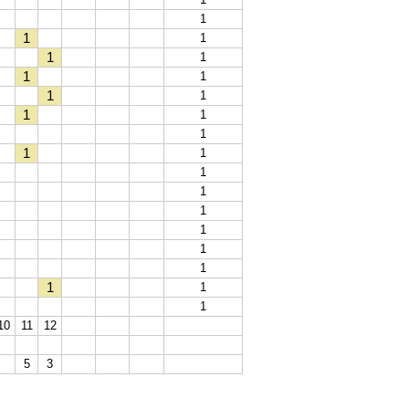
1
1
1
1
1
1
1
1
1
1
1
1
1
1
1
1
1
1
1
1
1
1
1
10
11
12
5
3