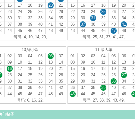
5
16
17
18
19
20
21
15
16
17
18
19
20
2
2
23
24
25
26
27
28
22
23
24
25
26
27
2
9
30
31
32
33
34
35
29
30
31
32
33
34
3
6
37
38
39
40
41
42
36
37
38
39
40
41
4
3
44
45
46
47
48
49
43
44
45
46
47
48
4
号码: 4, 10, 14, 20,
号码: 25, 31, 37, 41, 47,
10,绿小双
11,绿大单
1
02
03
04
05
06
07
01
02
03
04
05
06
0
8
09
10
11
12
13
14
08
09
10
11
12
13
1
5
16
17
18
19
20
21
15
16
17
18
19
20
2
2
23
24
25
26
27
28
22
23
24
25
26
27
2
9
30
31
32
33
34
35
29
30
31
32
33
34
3
6
37
38
39
40
41
42
36
37
38
39
40
41
4
3
44
45
46
47
48
49
43
44
45
46
47
48
4
号码: 6, 16, 22,
号码: 27, 33, 39, 43, 49,
热门帖子