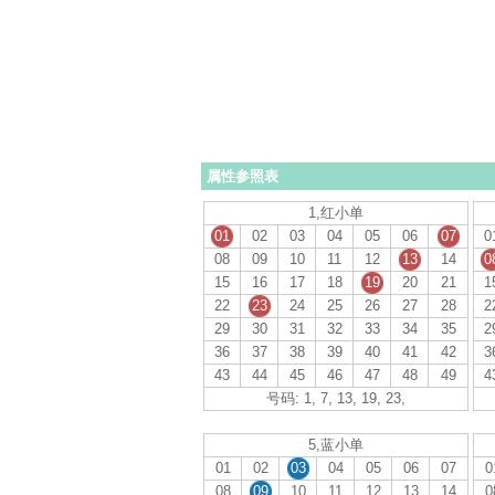
属性参照表
1,红小单
01
02
03
04
05
06
07
0
08
09
10
11
12
13
14
0
15
16
17
18
19
20
21
1
22
23
24
25
26
27
28
2
29
30
31
32
33
34
35
2
36
37
38
39
40
41
42
3
43
44
45
46
47
48
49
4
号码: 1, 7, 13, 19, 23,
5,蓝小单
01
02
03
04
05
06
07
0
08
09
10
11
12
13
14
0