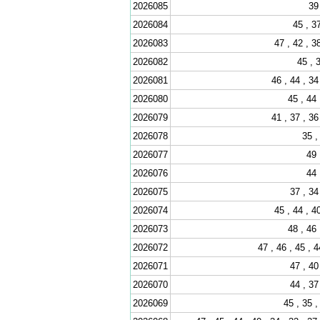
2026085
39 
2026084
45 , 37
2026083
47 , 42 , 38
2026082
45 , 3
2026081
46 , 44 , 34 
2026080
45 , 44 
2026079
41 , 37 , 36 
2026078
35 ,
2026077
49 
2026076
44 
2026075
37 , 34 
2026074
45 , 44 , 40
2026073
48 , 46 
2026072
47 , 46 , 45 , 4
2026071
47 , 40 
2026070
44 , 37 
2026069
45 , 35 ,