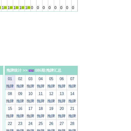
1
1
1
1
1
0
0
0
0
0
0
0
0
拖牌统计 >>
086期:拖牌汇总
01
02
03
04
05
06
07
拖牌
拖牌
拖牌
拖牌
拖牌
拖牌
拖牌
08
09
10
11
12
13
14
拖牌
拖牌
拖牌
拖牌
拖牌
拖牌
拖牌
15
16
17
18
19
20
21
拖牌
拖牌
拖牌
拖牌
拖牌
拖牌
拖牌
22
23
24
25
26
27
28
拖牌
拖牌
拖牌
拖牌
拖牌
拖牌
拖牌