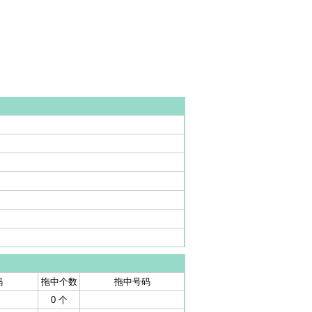
码
拖中个数
拖中号码
0 个