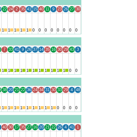
0
22
24
2
35
41
15
40
11
9
23
26
27
30
1
1
1
1
1
0
0
0
0
0
0
0
0
4
7
33
41
9
26
37
14
35
16
30
29
43
3
1
1
1
1
1
1
1
1
1
1
1
0
0
9
38
20
21
22
36
24
34
31
30
33
29
4
48
1
1
1
1
1
1
1
1
1
0
0
0
0
40
30
17
35
27
16
20
21
22
26
4
41
1