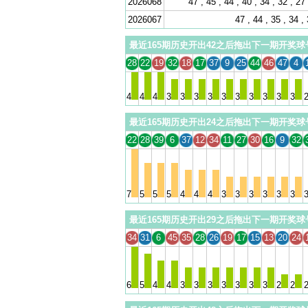
2026068
47 , 45 , 44 , 40 , 34 , 32 , 27 
2026067
47 , 44 , 35 , 34 , 
最近165期历史开出42之后拖出下一期开奖球
28
22
19
32
18
17
37
9
25
44
46
47
4
4
4
4
3
3
3
3
3
3
3
3
3
3
最近165期历史开出24之后拖出下一期开奖球
22
28
39
6
37
12
34
11
27
30
16
9
32
7
5
5
5
4
4
4
3
3
3
3
3
3
最近165期历史开出29之后拖出下一期开奖球
34
31
6
45
35
28
26
19
17
15
13
20
24
6
5
4
4
3
3
3
3
3
3
3
2
2