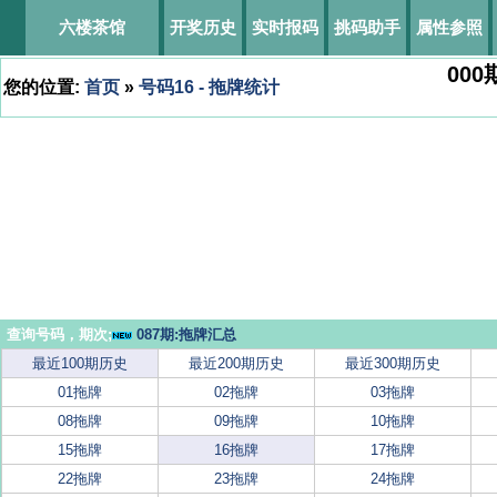
六楼茶馆
开奖历史
实时报码
挑码助手
属性参照
000
您的位置:
首页
»
号码16 - 拖牌统计
查询号码，期次;
087期:拖牌汇总
最近100期历史
最近200期历史
最近300期历史
01拖牌
02拖牌
03拖牌
08拖牌
09拖牌
10拖牌
15拖牌
16拖牌
17拖牌
22拖牌
23拖牌
24拖牌