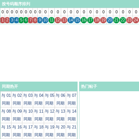
按号码顺序排列
0
0
0
0
0
0
0
0
0
0
0
0
0
0
0
0
0
0
0
0
0
0
0
0
1
2
3
4
5
6
7
8
9
10
11
12
13
14
15
16
17
18
19
20
21
22
23
24
同期热开
热门帖子
与 01
与 02
与 03
与 04
与 05
与 06
与 07
同期
同期
同期
同期
同期
同期
同期
与 08
与 09
与 10
与 11
与 12
与 13
与 14
同期
同期
同期
同期
同期
同期
同期
与 15
与 16
与 17
与 18
与 19
与 20
与 21
同期
同期
同期
同期
同期
同期
同期