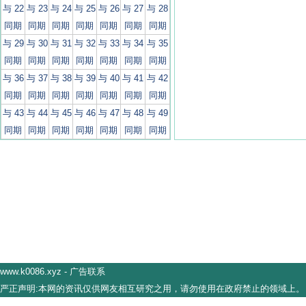
与 22
与 23
与 24
与 25
与 26
与 27
与 28
同期
同期
同期
同期
同期
同期
同期
与 29
与 30
与 31
与 32
与 33
与 34
与 35
同期
同期
同期
同期
同期
同期
同期
与 36
与 37
与 38
与 39
与 40
与 41
与 42
同期
同期
同期
同期
同期
同期
同期
与 43
与 44
与 45
与 46
与 47
与 48
与 49
同期
同期
同期
同期
同期
同期
同期
www.k0086.xyz
-
广告联系
严正声明:本网的资讯仅供网友相互研究之用，请勿使用在政府禁止的领域上。