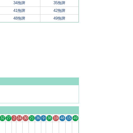
34拖牌
35拖牌
41拖牌
42拖牌
48拖牌
49拖牌
32
27
2
24
30
21
36
9
38
19
48
15
49