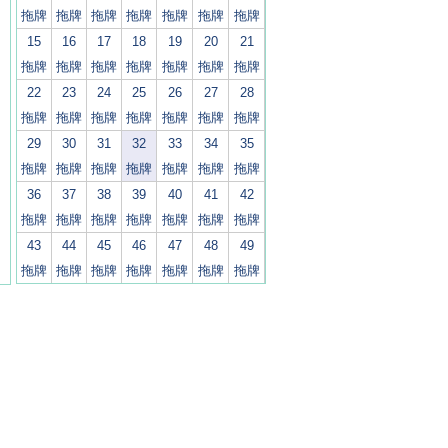
拖牌
拖牌
拖牌
拖牌
拖牌
拖牌
拖牌
15
16
17
18
19
20
21
拖牌
拖牌
拖牌
拖牌
拖牌
拖牌
拖牌
22
23
24
25
26
27
28
拖牌
拖牌
拖牌
拖牌
拖牌
拖牌
拖牌
29
30
31
32
33
34
35
拖牌
拖牌
拖牌
拖牌
拖牌
拖牌
拖牌
36
37
38
39
40
41
42
拖牌
拖牌
拖牌
拖牌
拖牌
拖牌
拖牌
43
44
45
46
47
48
49
拖牌
拖牌
拖牌
拖牌
拖牌
拖牌
拖牌