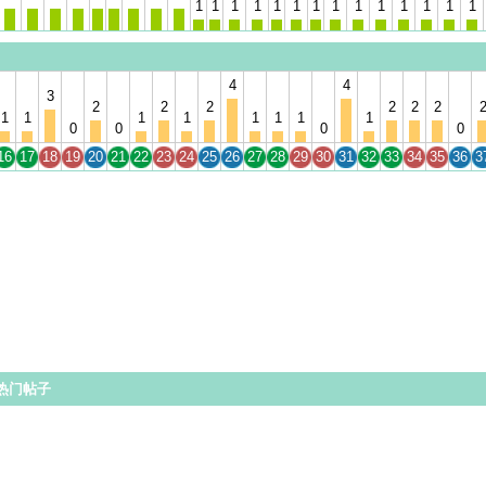
1
1
1
1
1
1
1
1
1
1
1
1
1
1
4
4
3
2
2
2
2
2
2
1
1
1
1
1
1
1
1
0
0
0
0
16
17
18
19
20
21
22
23
24
25
26
27
28
29
30
31
32
33
34
35
36
3
热门帖子