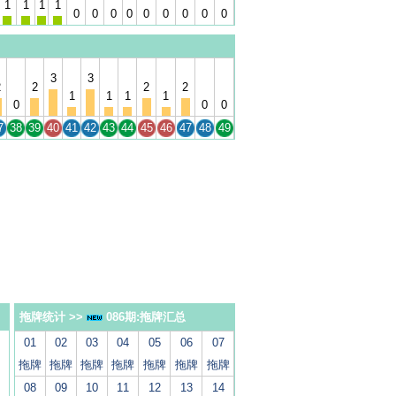
1
1
1
1
0
0
0
0
0
0
0
0
0
3
3
2
2
2
2
1
1
1
1
0
0
0
7
38
39
40
41
42
43
44
45
46
47
48
49
拖牌统计 >>
086期:拖牌汇总
01
02
03
04
05
06
07
拖牌
拖牌
拖牌
拖牌
拖牌
拖牌
拖牌
08
09
10
11
12
13
14