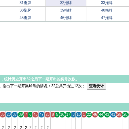
31拖牌
32拖牌
33拖牌
38拖牌
39拖牌
40拖牌
45拖牌
46拖牌
47拖牌
如，统计历史开出32之后下一期开出的奖号次数。
，拖出下一期开奖球号的情况！32总共开出过12次；
查看统计
35
20
37
39
7
6
45
47
23
8
5
16
17
3
10
1
22
46
44
43
41
29
28
2
2
2
2
2
2
2
2
2