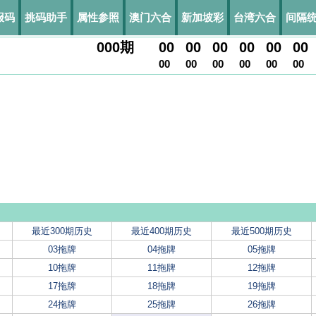
报码
挑码助手
属性参照
澳门六合
新加坡彩
台湾六合
间隔
000
期
00
00
00
00
00
00
00
00
00
00
00
00
最近300期历史
最近400期历史
最近500期历史
03拖牌
04拖牌
05拖牌
10拖牌
11拖牌
12拖牌
17拖牌
18拖牌
19拖牌
24拖牌
25拖牌
26拖牌