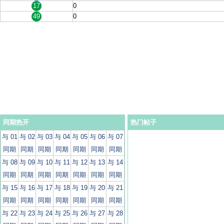
17
0
49
0
同期热开
热门帖子
与 01
与 02
与 03
与 04
与 05
与 06
与 07
同期
同期
同期
同期
同期
同期
同期
与 08
与 09
与 10
与 11
与 12
与 13
与 14
同期
同期
同期
同期
同期
同期
同期
与 15
与 16
与 17
与 18
与 19
与 20
与 21
同期
同期
同期
同期
同期
同期
同期
与 22
与 23
与 24
与 25
与 26
与 27
与 28