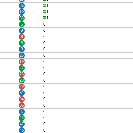
36
1
10
1
33
1
5
0
9
0
8
0
6
0
3
0
25
0
19
0
22
0
23
0
28
0
29
0
31
0
34
0
35
0
37
0
43
0
47
0
48
0