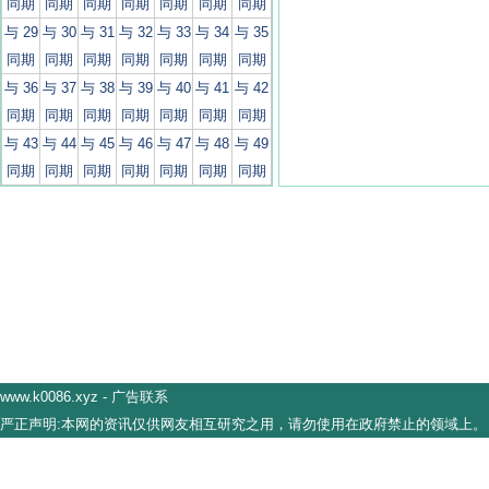
同期
同期
同期
同期
同期
同期
同期
与 29
与 30
与 31
与 32
与 33
与 34
与 35
同期
同期
同期
同期
同期
同期
同期
与 36
与 37
与 38
与 39
与 40
与 41
与 42
同期
同期
同期
同期
同期
同期
同期
与 43
与 44
与 45
与 46
与 47
与 48
与 49
同期
同期
同期
同期
同期
同期
同期
www.k0086.xyz
-
广告联系
严正声明:本网的资讯仅供网友相互研究之用，请勿使用在政府禁止的领域上。