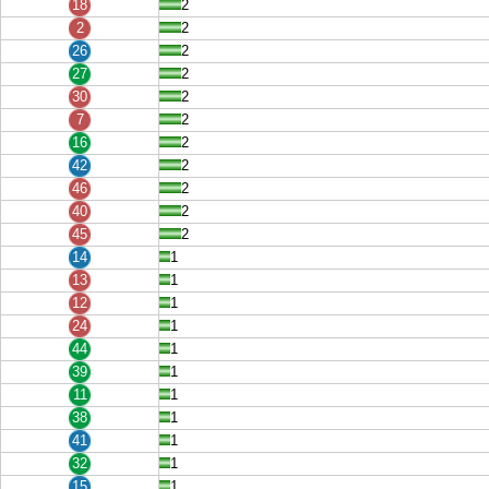
18
2
2
2
26
2
27
2
30
2
7
2
16
2
42
2
46
2
40
2
45
2
14
1
13
1
12
1
24
1
44
1
39
1
11
1
38
1
41
1
32
1
15
1