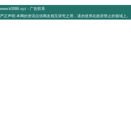
www.k0086.xyz
-
广告联系
严正声明:本网的资讯仅供网友相互研究之用，请勿使用在政府禁止的领域上。