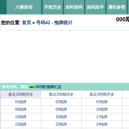
六楼茶馆
开奖历史
实时报码
挑码助手
属性参照
000
您的位置:
首页
»
号码42 - 拖牌统计
查询号码，期次;
085期:拖牌汇总
最近100期历史
最近200期历史
最近300期历史
01拖牌
02拖牌
03拖牌
08拖牌
09拖牌
10拖牌
15拖牌
16拖牌
17拖牌
22拖牌
23拖牌
24拖牌