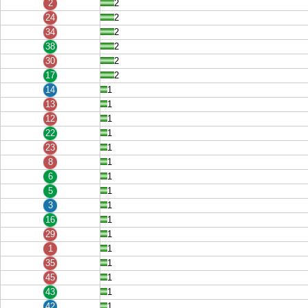
2
2
24
2
34
2
38
2
30
2
17
2
14
1
13
1
12
1
22
1
23
1
8
1
6
1
5
1
3
1
16
1
29
1
1
1
35
1
45
1
43
1
42
1