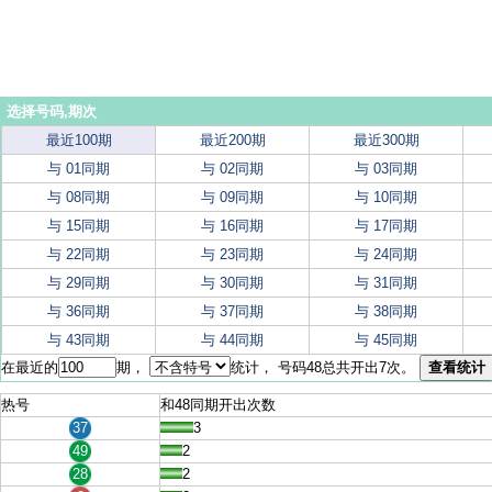
选择号码,期次
最近100期
最近200期
最近300期
与 01同期
与 02同期
与 03同期
与 08同期
与 09同期
与 10同期
与 15同期
与 16同期
与 17同期
与 22同期
与 23同期
与 24同期
与 29同期
与 30同期
与 31同期
与 36同期
与 37同期
与 38同期
与 43同期
与 44同期
与 45同期
在最近的
期，
统计， 号码48总共开出7次。
查看统计
热号
和48同期开出次数
37
3
49
2
28
2