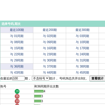
选择号码,期次
最近100期
最近200期
最近300期
与 01同期
与 02同期
与 03同期
与 08同期
与 09同期
与 10同期
与 15同期
与 16同期
与 17同期
与 22同期
与 23同期
与 24同期
与 29同期
与 30同期
与 31同期
与 36同期
与 37同期
与 38同期
与 43同期
与 44同期
与 45同期
在最近的
期，
统计， 号码36总共开出9次。
查看统计
热号
和36同期开出次数
28
4
35
3
19
3