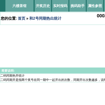
六楼茶馆
开奖历史
实时报码
挑码助手
属性参照
000
您的位置:
首页
»
和2号同期热出统计
简要说明:
二码同期热开统计
二码同期开是指两个奖号在同一期中一起开出的次数，同期开出次数越多，说