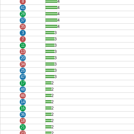
8
4
41
4
28
4
37
4
35
4
3
3
7
3
11
3
13
3
20
3
34
3
25
3
47
3
17
2
48
2
46
2
14
2
16
2
36
2
18
2
21
2
23
2