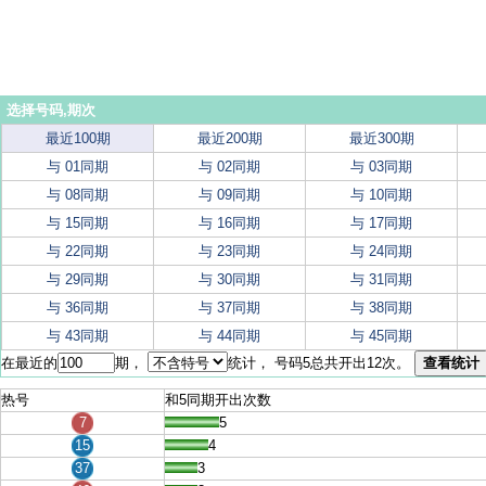
选择号码,期次
最近100期
最近200期
最近300期
与 01同期
与 02同期
与 03同期
与 08同期
与 09同期
与 10同期
与 15同期
与 16同期
与 17同期
与 22同期
与 23同期
与 24同期
与 29同期
与 30同期
与 31同期
与 36同期
与 37同期
与 38同期
与 43同期
与 44同期
与 45同期
在最近的
期，
统计， 号码5总共开出12次。
查看统计
热号
和5同期开出次数
7
5
15
4
37
3