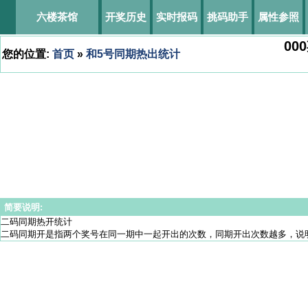
六楼茶馆
开奖历史
实时报码
挑码助手
属性参照
000
您的位置:
首页
»
和5号同期热出统计
简要说明:
二码同期热开统计
二码同期开是指两个奖号在同一期中一起开出的次数，同期开出次数越多，说