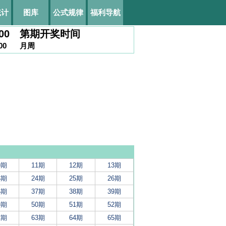
统计
图库
公式规律
福利导航
00
第
期开奖时间
00
月
周
0期
11期
12期
13期
3期
24期
25期
26期
6期
37期
38期
39期
9期
50期
51期
52期
2期
63期
64期
65期