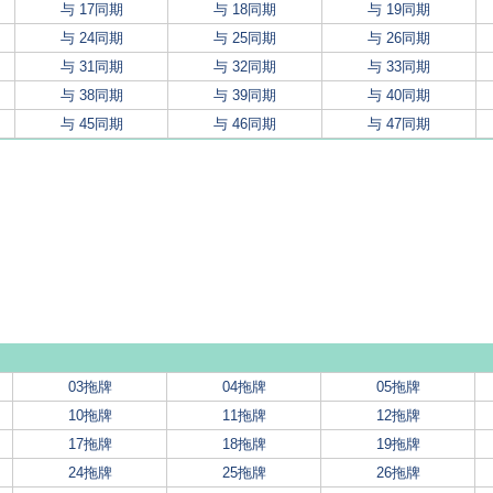
与 17同期
与 18同期
与 19同期
与 24同期
与 25同期
与 26同期
与 31同期
与 32同期
与 33同期
与 38同期
与 39同期
与 40同期
与 45同期
与 46同期
与 47同期
03拖牌
04拖牌
05拖牌
10拖牌
11拖牌
12拖牌
17拖牌
18拖牌
19拖牌
24拖牌
25拖牌
26拖牌