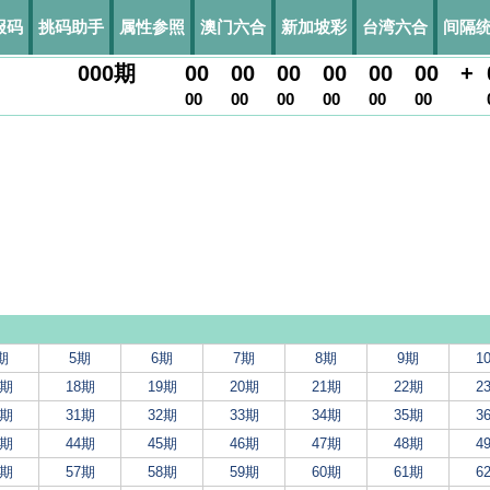
报码
挑码助手
属性参照
澳门六合
新加坡彩
台湾六合
间隔
000
期
00
00
00
00
00
00
+
00
00
00
00
00
00
期
5期
6期
7期
8期
9期
1
7期
18期
19期
20期
21期
22期
2
0期
31期
32期
33期
34期
35期
3
3期
44期
45期
46期
47期
48期
4
6期
57期
58期
59期
60期
61期
6