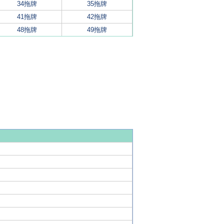
34拖牌
35拖牌
41拖牌
42拖牌
48拖牌
49拖牌