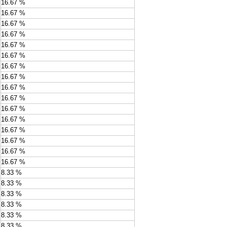
16.67 %
16.67 %
16.67 %
16.67 %
16.67 %
16.67 %
16.67 %
16.67 %
16.67 %
16.67 %
16.67 %
16.67 %
16.67 %
16.67 %
16.67 %
16.67 %
8.33 %
8.33 %
8.33 %
8.33 %
8.33 %
8.33 %