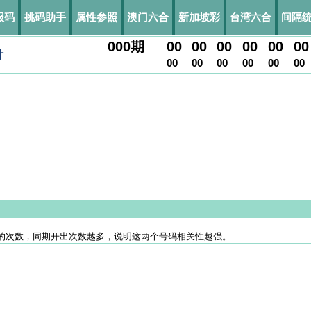
报码
挑码助手
属性参照
澳门六合
新加坡彩
台湾六合
间隔
000
期
00
00
00
00
00
00
计
00
00
00
00
00
00
的次数，同期开出次数越多，说明这两个号码相关性越强。