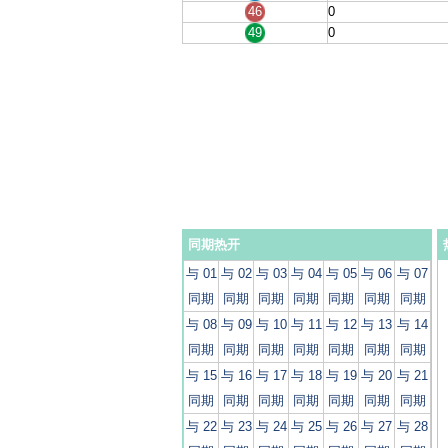
46
0
49
0
同期热开
与 01
与 02
与 03
与 04
与 05
与 06
与 07
同期
同期
同期
同期
同期
同期
同期
与 08
与 09
与 10
与 11
与 12
与 13
与 14
同期
同期
同期
同期
同期
同期
同期
与 15
与 16
与 17
与 18
与 19
与 20
与 21
同期
同期
同期
同期
同期
同期
同期
与 22
与 23
与 24
与 25
与 26
与 27
与 28