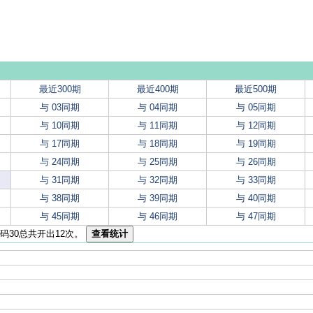
最近300期
最近400期
最近500期
与 03同期
与 04同期
与 05同期
与 10同期
与 11同期
与 12同期
与 17同期
与 18同期
与 19同期
与 24同期
与 25同期
与 26同期
与 31同期
与 32同期
与 33同期
与 38同期
与 39同期
与 40同期
与 45同期
与 46同期
与 47同期
码30总共开出12次。
查看统计