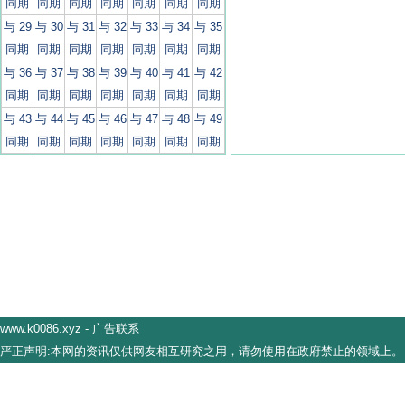
同期
同期
同期
同期
同期
同期
同期
与 29
与 30
与 31
与 32
与 33
与 34
与 35
同期
同期
同期
同期
同期
同期
同期
与 36
与 37
与 38
与 39
与 40
与 41
与 42
同期
同期
同期
同期
同期
同期
同期
与 43
与 44
与 45
与 46
与 47
与 48
与 49
同期
同期
同期
同期
同期
同期
同期
www.k0086.xyz
-
广告联系
严正声明:本网的资讯仅供网友相互研究之用，请勿使用在政府禁止的领域上。