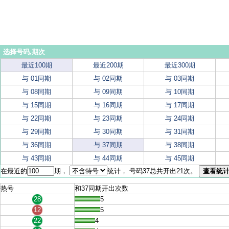
选择号码,期次
最近100期
最近200期
最近300期
与 01同期
与 02同期
与 03同期
与 08同期
与 09同期
与 10同期
与 15同期
与 16同期
与 17同期
与 22同期
与 23同期
与 24同期
与 29同期
与 30同期
与 31同期
与 36同期
与 37同期
与 38同期
与 43同期
与 44同期
与 45同期
在最近的
期，
统计， 号码37总共开出21次。
查看统
热号
和37同期开出次数
28
5
12
5
22
4