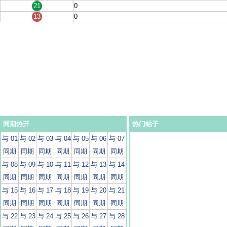
21
0
13
0
同期热开
热门帖子
与 01
与 02
与 03
与 04
与 05
与 06
与 07
同期
同期
同期
同期
同期
同期
同期
与 08
与 09
与 10
与 11
与 12
与 13
与 14
同期
同期
同期
同期
同期
同期
同期
与 15
与 16
与 17
与 18
与 19
与 20
与 21
同期
同期
同期
同期
同期
同期
同期
与 22
与 23
与 24
与 25
与 26
与 27
与 28