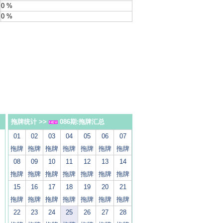
0 %
0 %
拖牌统计 >>
086期:拖牌汇总
01
02
03
04
05
06
07
拖牌
拖牌
拖牌
拖牌
拖牌
拖牌
拖牌
08
09
10
11
12
13
14
拖牌
拖牌
拖牌
拖牌
拖牌
拖牌
拖牌
15
16
17
18
19
20
21
拖牌
拖牌
拖牌
拖牌
拖牌
拖牌
拖牌
22
23
24
25
26
27
28