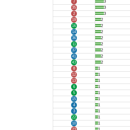
7
3
35
3
2
3
19
2
16
2
14
2
36
2
11
2
37
2
41
2
43
2
8
1
12
1
13
1
6
1
5
1
15
1
4
1
3
1
22
1
10
1
23
1