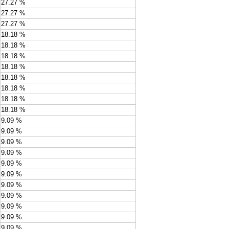
27.27 %
27.27 %
27.27 %
18.18 %
18.18 %
18.18 %
18.18 %
18.18 %
18.18 %
18.18 %
18.18 %
9.09 %
9.09 %
9.09 %
9.09 %
9.09 %
9.09 %
9.09 %
9.09 %
9.09 %
9.09 %
9.09 %