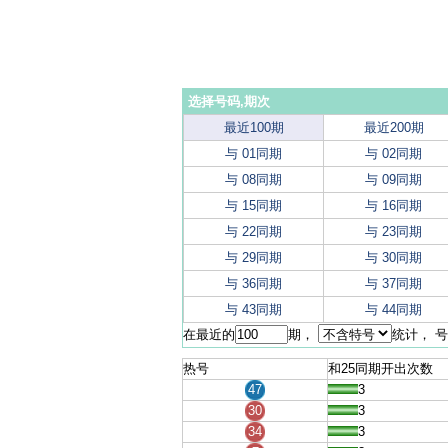
选择号码,期次
最近100期
最近200期
与 01同期
与 02同期
与 08同期
与 09同期
与 15同期
与 16同期
与 22同期
与 23同期
与 29同期
与 30同期
与 36同期
与 37同期
与 43同期
与 44同期
在最近的
期，
统计， 号
热号
和25同期开出次数
47
3
30
3
34
3