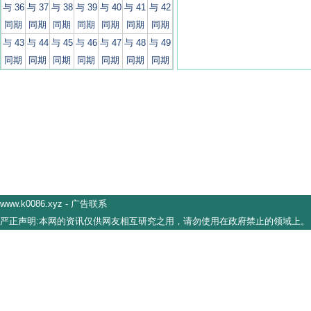
与 36
与 37
与 38
与 39
与 40
与 41
与 42
同期
同期
同期
同期
同期
同期
同期
与 43
与 44
与 45
与 46
与 47
与 48
与 49
同期
同期
同期
同期
同期
同期
同期
www.k0086.xyz
-
广告联系
严正声明:本网的资讯仅供网友相互研究之用，请勿使用在政府禁止的领域上。