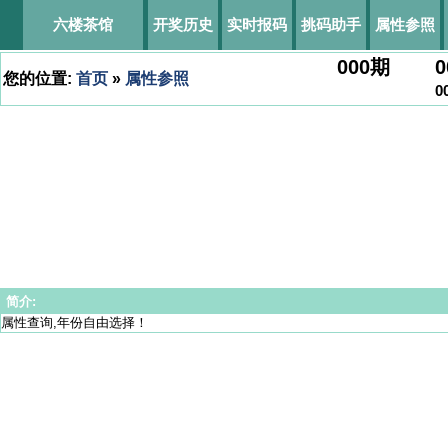
六楼茶馆
开奖历史
实时报码
挑码助手
属性参照
000
期
0
您的位置:
首页
»
属性参照
0
简介:
属性查询,年份自由选择！