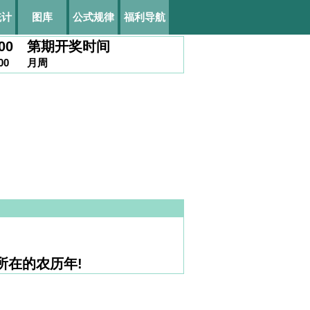
统计
图库
公式规律
福利导航
00
第
期开奖时间
00
月
周
所在的农历年!