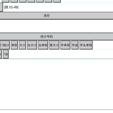
(限:01-49)