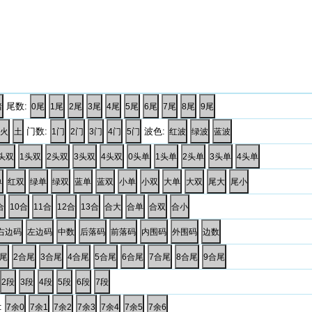
尾数:
门数:
波色:
: