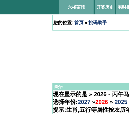
六楼茶馆
开奖历史
实时
您的位置:
首页
»
挑码助手
简介:
现在显示的是 »
2026 - 丙午
选择年份:
2027
»
2026
»
2025
提示:生肖,五行等属性按农历