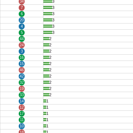
34
3
7
3
6
3
20
3
4
3
5
3
44
2
24
2
3
2
16
2
15
2
46
2
42
2
32
2
19
2
33
2
14
1
12
1
17
1
11
1
10
1
18
1