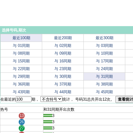
选择号码,期次
最近100期
最近200期
最近300期
与 01同期
与 02同期
与 03同期
与 08同期
与 09同期
与 10同期
与 15同期
与 16同期
与 17同期
与 22同期
与 23同期
与 24同期
与 29同期
与 30同期
与 31同期
与 36同期
与 37同期
与 38同期
与 43同期
与 44同期
与 45同期
在最近的
期，
统计， 号码31总共开出12次。
查看统
热号
和31同期开出次数
13
3
26
3
27
3