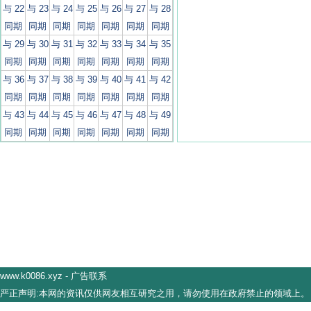
与 22
与 23
与 24
与 25
与 26
与 27
与 28
同期
同期
同期
同期
同期
同期
同期
与 29
与 30
与 31
与 32
与 33
与 34
与 35
同期
同期
同期
同期
同期
同期
同期
与 36
与 37
与 38
与 39
与 40
与 41
与 42
同期
同期
同期
同期
同期
同期
同期
与 43
与 44
与 45
与 46
与 47
与 48
与 49
同期
同期
同期
同期
同期
同期
同期
www.k0086.xyz
-
广告联系
严正声明:本网的资讯仅供网友相互研究之用，请勿使用在政府禁止的领域上。