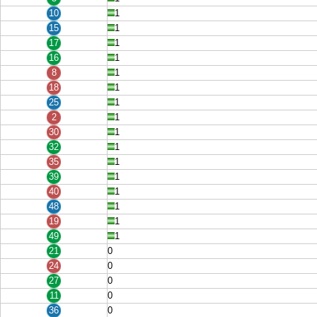
10
1
15
1
17
1
16
1
8
1
18
1
25
1
2
1
30
1
32
1
35
1
39
1
40
1
48
1
19
1
49
1
21
0
24
0
27
0
11
0
36
0