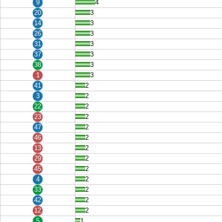
9
4
20
3
14
3
26
3
31
3
37
3
38
3
1
3
41
2
3
2
22
2
23
2
47
2
46
2
13
2
29
2
45
2
4
2
33
2
42
2
12
2
5
1