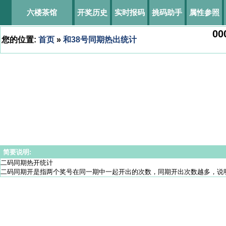
六楼茶馆
开奖历史
实时报码
挑码助手
属性参照
00
您的位置:
首页
»
和38号同期热出统计
简要说明:
二码同期热开统计
二码同期开是指两个奖号在同一期中一起开出的次数，同期开出次数越多，说