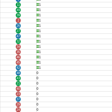
11
1
49
1
39
1
2
1
26
1
27
1
47
1
32
1
34
1
35
1
46
1
45
1
42
1
48
0
43
0
21
0
40
0
23
0
37
0
29
0
24
0