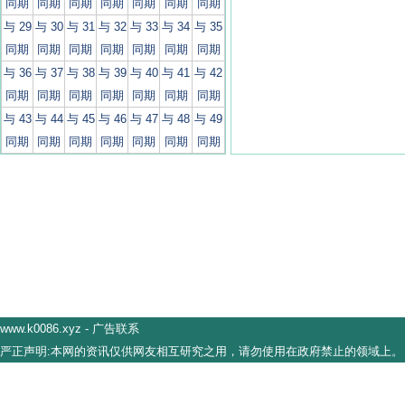
同期
同期
同期
同期
同期
同期
同期
与 29
与 30
与 31
与 32
与 33
与 34
与 35
同期
同期
同期
同期
同期
同期
同期
与 36
与 37
与 38
与 39
与 40
与 41
与 42
同期
同期
同期
同期
同期
同期
同期
与 43
与 44
与 45
与 46
与 47
与 48
与 49
同期
同期
同期
同期
同期
同期
同期
www.k0086.xyz
-
广告联系
严正声明:本网的资讯仅供网友相互研究之用，请勿使用在政府禁止的领域上。