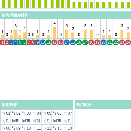
按号码顺序排列
4
3
3
3
3
3
2
2
2
1
1
1
1
1
1
1
0
0
0
0
0
0
0
0
1
2
3
4
5
6
7
8
9
10
11
12
13
14
15
16
17
18
19
20
21
22
23
24
同期热开
热门帖子
与 01
与 02
与 03
与 04
与 05
与 06
与 07
同期
同期
同期
同期
同期
同期
同期
与 08
与 09
与 10
与 11
与 12
与 13
与 14