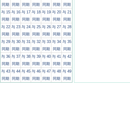
同期
同期
同期
同期
同期
同期
同期
与 15
与 16
与 17
与 18
与 19
与 20
与 21
同期
同期
同期
同期
同期
同期
同期
与 22
与 23
与 24
与 25
与 26
与 27
与 28
同期
同期
同期
同期
同期
同期
同期
与 29
与 30
与 31
与 32
与 33
与 34
与 35
同期
同期
同期
同期
同期
同期
同期
与 36
与 37
与 38
与 39
与 40
与 41
与 42
同期
同期
同期
同期
同期
同期
同期
与 43
与 44
与 45
与 46
与 47
与 48
与 49
同期
同期
同期
同期
同期
同期
同期