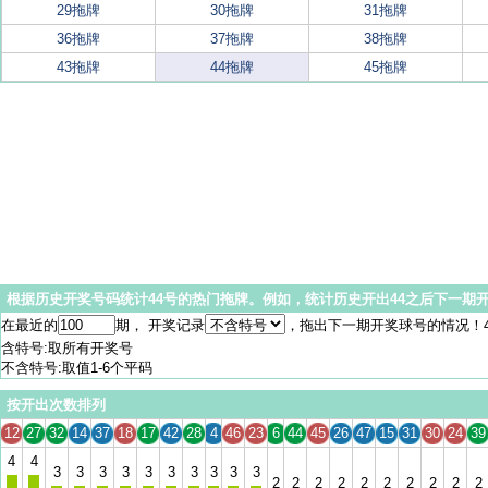
29拖牌
30拖牌
31拖牌
36拖牌
37拖牌
38拖牌
43拖牌
44拖牌
45拖牌
根据历史开奖号码统计44号的热门拖牌。例如，统计历史开出44之后下一期
在最近的
期， 开奖记录
，拖出下一期开奖球号的情况！4
含特号:取所有开奖号
不含特号:取值1-6个平码
按开出次数排列
12
27
32
14
37
18
17
42
28
4
46
23
6
44
45
26
47
15
31
30
24
39
4
4
3
3
3
3
3
3
3
3
3
3
2
2
2
2
2
2
2
2
2
2